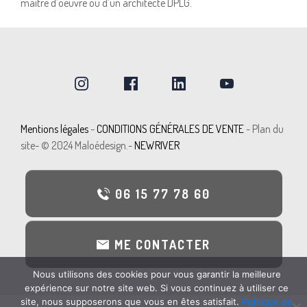
maître d’oeuvre ou d’un architecte DPLG.
Mentions légal
e
s
-
CONDITIONS GÉNÉRALES DE VENTE
-
Plan du
site
- © 2024 Maloédesign.-
NEWRIVER
06 15 77 78 60
ME CONTACTER
Nous utilisons des cookies pour vous garantir la meilleure
expérience sur notre site web. Si vous continuez à utiliser ce
site, nous supposerons que vous en êtes satisfait.
Politique de