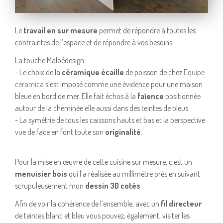
Le
travail en sur mesure
permet de répondre à toutes les
contraintes de l’espace et de répondre à vos besoins.
La touche Maloédesign :
- Le choix de la
céramique écaille
de poisson de chez
Equipe
ceramica
s’est imposé comme une évidence pour une maison
bleue en bord de mer. Elle fait échos à la
faïence
positionnée
autour de la cheminée elle aussi dans des teintes de bleus.
- La symétrie de tous les caissons hauts et bas et la perspective
vue de face en font toute son
originalité
.
Pour la mise en œuvre de cette cuisine sur mesure, c’est un
menuisier bois
qui l’a réalisée au millimètre près en suivant
scrupuleusement mon
dessin 3D cotés
.
Afin de voir la cohérence de l’ensemble, avec un
fil directeur
de teintes blanc et bleu vous pouvez, également, visiter les