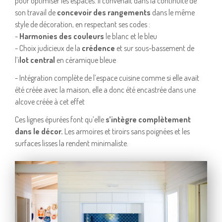
pour optimiser les espaces. Il convenait dans la continuité de
son travail de
concevoir des rangements
dans le même
style de décoration, en respectant ses codes :
-
Harmonies des couleurs
le blanc et le bleu
- Choix judicieux de la
crédence
et sur sous-bassement de
l’i
lot central
en céramique bleue
- Intégration complète de l’espace cuisine comme si elle avait
été créée avec la maison, elle a donc été encastrée dans une
alcove créée à cet effet
Ces lignes épurées font qu’elle
s’intègre complètement
dans le décor.
Les armoires et tiroirs sans poignées et les
surfaces lisses la rendent minimaliste.