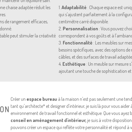
r maintenir un équilibre sain.
ne chaise adaptée réduit les
1.
Adaptabilité
: Chaque espace est uniq
res.
qui s'ajustent parfaitement à la configur
ons de rangement efficaces,
centimètre carré disponible.
rdonné.
2.
Personnalisation
: Vous pouvez chois
able peut stimuler la créativité
correspondent à vos goûts et à l'ambian
3.
Fonctionnalité
: Les meubles sur mes
besoins spécifiques, avec des options de
câbles, et des surfaces de travail adapté
4.
Esthétique
: Un meuble sur mesure s
ajoutant une touche de sophistication et 
Créer un
espace bureau
à la maison n'est pas seulement une tend
tant qu'architecte* et designer d'intérieur, je suis là pour vous aid
SON
environnement de travail fonctionnel et esthétique. Que vous ayez 
conseil en aménagement d'intérieur,
je suis à votre dispositio
pouvons créer un espace qui reflète votre personnalité et répond à 