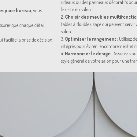
rideaux ou des panneaux décoratifs pour c
le reste du salon.
 espace bureau
, vous
2.
Choisir des meubles multifoncti
.
tables à double usage qui peuvent servir 
assurer que chaque détail
salon.
3.
Optimiser le rangement
: Utilisez 
i facilite la prise de décision.
intégrés pour éviter l'encombrement et m
4.
Harmoniser le design
: Assurez-vou
style général de votre salon pour une tran