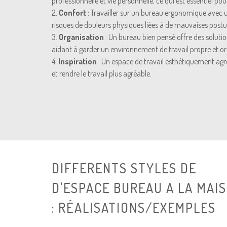
professionnelle et vie personnelle, ce qui est essentiel pou
2.
Confort
: Travailler sur un bureau ergonomique avec u
risques de douleurs physiques liées à de mauvaises postu
3.
Organisation
: Un bureau bien pensé offre des soluti
aidant à garder un environnement de travail propre et o
4.
Inspiration
: Un espace de travail esthétiquement agré
et rendre le travail plus agréable.
DIFFERENTS STYLES DE
D'ESPACE BUREAU A LA MAI
: RÉALISATIONS/EXEMPLES