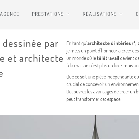
’AGENCE
PRESTATIONS
RÉALISATIONS
C
dessinée par
En tant qu'
architecte d'intérieur*, 
je mets un point d'honneur à créer des 
e et architecte
un monde où le
télétravail
devient de
à la maison n'est plus un luxe, mais un
e
Que ce soit une pièce indépendante o
crucial de concevoir un environnement 
Découvrez les avantages de créer un 
peut transformer cet espace.