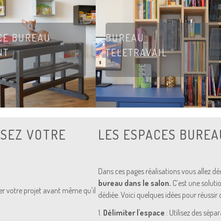
CE BUREAU
BUREAU
NT
TELETRAVAIL
ISEZ VOTRE
LES ESPACES BUREA
Dans ces pages réalisations vous allez d
bureau dans le salon.
C’est une soluti
ser votre projet avant même qu'il
dédiée. Voici quelques idées pour réussir c
1.
Délimiter l'espace
: Utilisez des sép