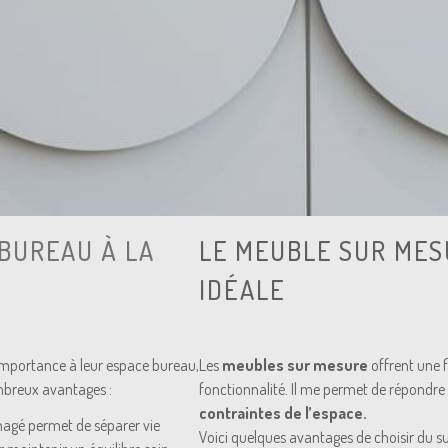
 BUREAU À LA
LE MEUBLE SUR MES
IDÉALE
importance à leur espace bureau,
Les
meubles sur mesure
offrent une f
ombreux avantages :
fonctionnalité. Il me permet de répondre à
contraintes de l’espace.
nagé permet de séparer vie
Voici quelques avantages de choisir du s