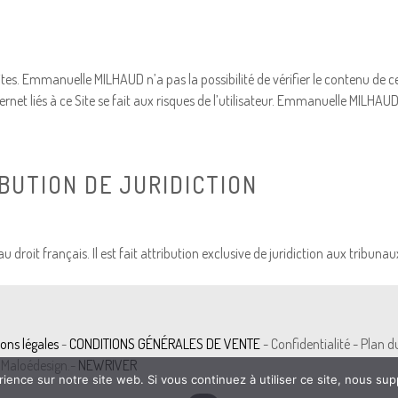
 sites. Emmanuelle MILHAUD n’a pas la possibilité de vérifier le contenu d
 Internet liés à ce Site se fait aux risques de l’utilisateur. Emmanuelle M
BUTION DE JURIDICTION
s au droit français. Il est fait attribution exclusive de juridiction aux trib
ons légal
e
s
-
CONDITIONS GÉNÉRALES DE VENTE
- Confidentialité - Plan d
Maloédesign.-
NEWRIVER
rience sur notre site web. Si vous continuez à utiliser ce site, nous su