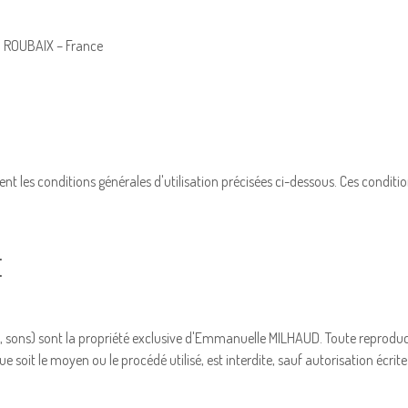
0 ROUBAIX – France
ent les conditions générales d'utilisation précisées ci-dessous. Ces condit
E
s, sons) sont la propriété exclusive d'Emmanuelle MILHAUD. Toute reproduc
ue soit le moyen ou le procédé utilisé, est interdite, sauf autorisation éc