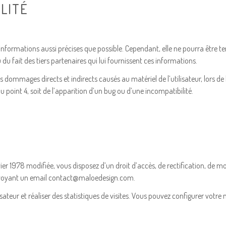
ILITÉ
informations aussi précises que possible. Cependant, elle ne pourra être t
u du fait des tiers partenaires qui lui fournissent ces informations.
ages directs et indirects causés au matériel de l’utilisateur, lors de l’ac
 point 4, soit de l’apparition d’un bug ou d’une incompatibilité.
er 1978 modifiée, vous disposez d’un droit d’accès, de rectification, de m
envoyant un email contact@maloedesign.com.
lisateur et réaliser des statistiques de visites. Vous pouvez configurer votre