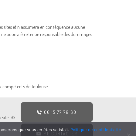
e ces sites et n’assumera en conséquence aucune
ILHAUD ne pourra être tenue responsable des dommages
unaux compétents de Toulouse.
06 15 77 78 60
u site- ©
pposerons que vous en êtes satisfait.
Politique de confidentialité
ME CONTACTER