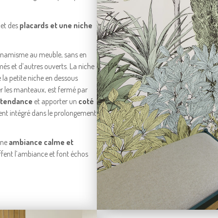
 et des
placards et une niche
ynamisme au meuble, sans en
és et d’autres ouverts. La niche
e la petite niche en dessous
er les manteaux, est fermé par
 tendance
et apporter un
coté
ement intégré dans le prolongement
une
ambiance calme et
uffent l’ambiance et font échos