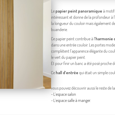
Le
papier peint panoramique
à motif
intéressant et donne de la profondeur à l
la longueur du couloir mais également de
buanderie.
Ce papier peint contribue à l
’harmonie d
dans une entrée couloir. Les portes moder
complètent l'apparence élégante du coul
le vert du papier peint.
Et pour finir un banc a été posé proche d
Ce
hall d’entrée
qui était un simple cou
vous pouvez découvrir aussi le reste de l
-
L’espace salon
-
L’espace salle à manger.