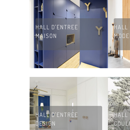
HALL D'ENTREE
HALL
MAISON
MODE
HALL D'ENTREE
HALL
DESIGN
COUL