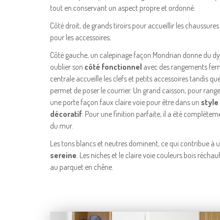
tout en conservant un aspect propre et ordonné.
Côté droit, de grands tiroirs pour accueillir les chaussures
pour les accessoires;
Côté gauche, un calepinage façon Mondrian donne du d
oublier son
côté fonctionnel
avec des rangements ferm
centrale accueille les clefs et petits accessoires tandis qu
permet de poser le courrier. Un grand caisson, pour rang
une porte façon faux claire voie pour être dans un
style
décoratif
. Pour une finition parfaite, il a été complèt
du mur.
Les tons blancs et neutres dominent, ce qui contribue à 
sereine
. Les niches et le claire voie couleurs bois récha
au parquet en chêne.